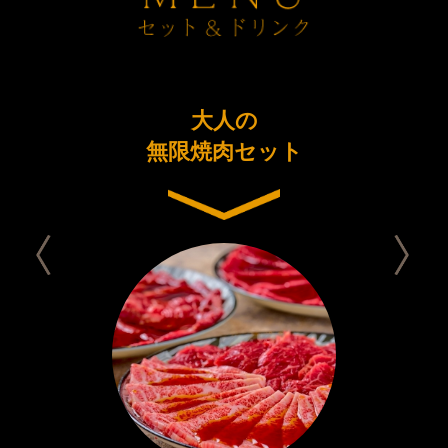
ーアル
大人の
今日は
念コース
無限焼肉セット
セット 