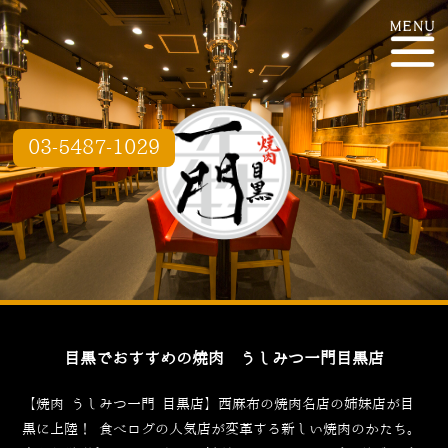
03-5487-1029
目黒でおすすめの焼肉 うしみつ一門目黒店
【焼肉 うしみつ一門 目黒店】西麻布の焼肉名店の姉妹店が目
黒に上陸！
食べログ
の人気店が変革する新しい焼肉のかたち。