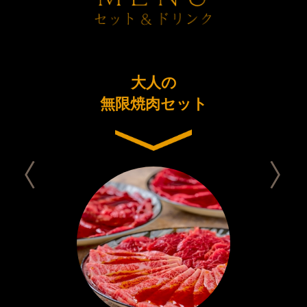
ーアル
大人の
今日は
念コース
無限焼肉セット
セット 