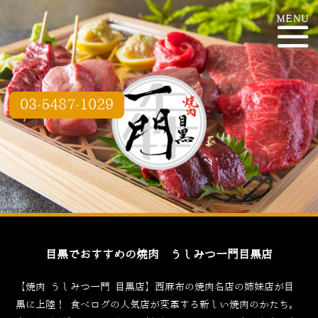
03-5487-1029
目黒でおすすめの焼肉 うしみつ一門目黒店
【焼肉 うしみつ一門 目黒店】西麻布の焼肉名店の姉妹店が目
黒に上陸！
食べログ
の人気店が変革する新しい焼肉のかたち。