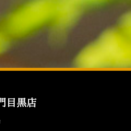
門目黒店
！