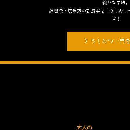
織りなす味
調理法と焼き方の新提案を「うしみつ
す！
うしみつ一門
大人の