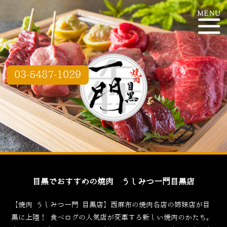
03-5487-1029
目黒でおすすめの焼肉 うしみつ一門目黒店
【焼肉 うしみつ一門 目黒店】西麻布の焼肉名店の姉妹店が目
黒に上陸！
食べログ
の人気店が変革する新しい焼肉のかたち。