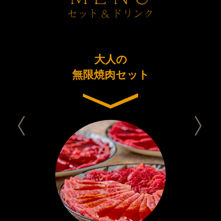
ーアル
大人の
今日は
念コース
無限焼肉セット
セット 