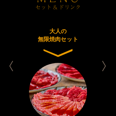
ーアル
大人の
今日は
念コース
無限焼肉セット
セット 