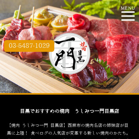
03-5487-1029
目黒でおすすめの焼肉 うしみつ一門目黒店
【焼肉 うしみつ一門 目黒店】西麻布の焼肉名店の姉妹店が目
黒に上陸！
食べログ
の人気店が変革する新しい焼肉のかたち。