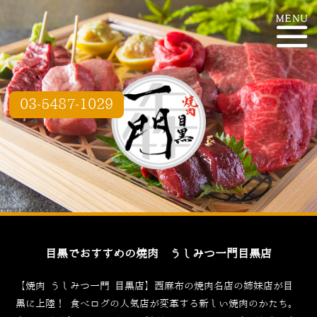
03-5487-1029
目黒でおすすめの焼肉 うしみつ一門目黒店
【焼肉 うしみつ一門 目黒店】西麻布の焼肉名店の姉妹店が目
黒に上陸！
食べログ
の人気店が変革する新しい焼肉のかたち。