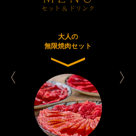
ーアル
大人の
今日は
念コース
無限焼肉セット
セット 