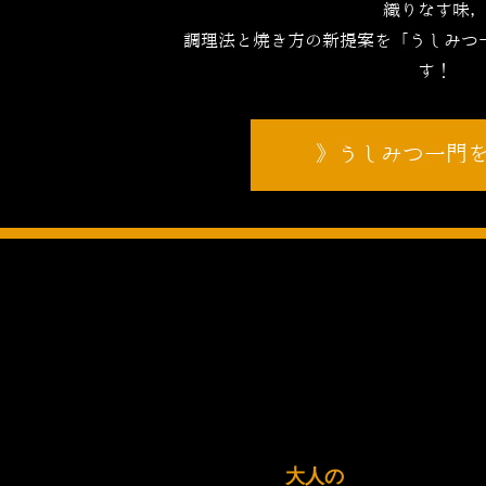
織りなす味
調理法と焼き方の新提案を「うしみつ
す！
うしみつ一門
大人の