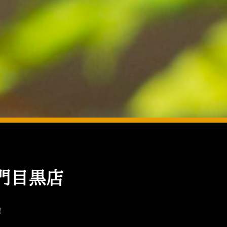
門目黒店
！