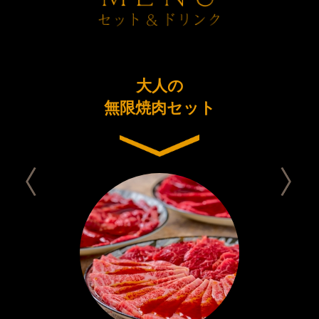
ーアル
大人の
今日は
念コース
無限焼肉セット
セット 