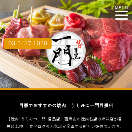
03-5487-1029
目黒でおすすめの焼肉 うしみつ一門目黒店
【焼肉 うしみつ一門 目黒店】西麻布の焼肉名店の姉妹店が目
黒に上陸！
食べログ
の人気店が変革する新しい焼肉のかたち。