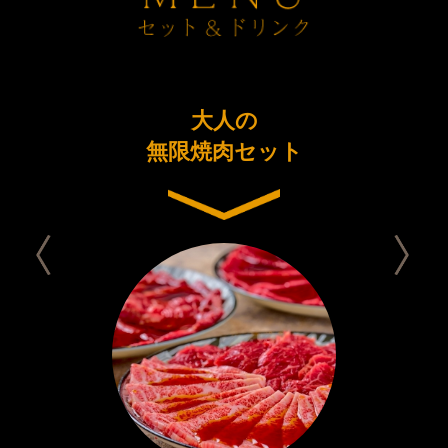
ーアル
大人の
今日は
念コース
無限焼肉セット
セット 