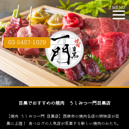
03-5487-1029
目黒でおすすめの焼肉 うしみつ一門目黒店
【焼肉 うしみつ一門 目黒店】西麻布の焼肉名店の姉妹店が目
黒に上陸！
食べログ
の人気店が変革する新しい焼肉のかたち。