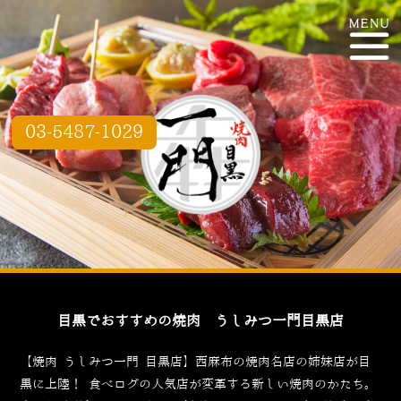
03-5487-1029
目黒でおすすめの焼肉 うしみつ一門目黒店
【焼肉 うしみつ一門 目黒店】西麻布の焼肉名店の姉妹店が目
黒に上陸！
食べログ
の人気店が変革する新しい焼肉のかたち。