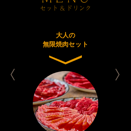
ーアル
大人の
今日は
念コース
無限焼肉セット
セット 