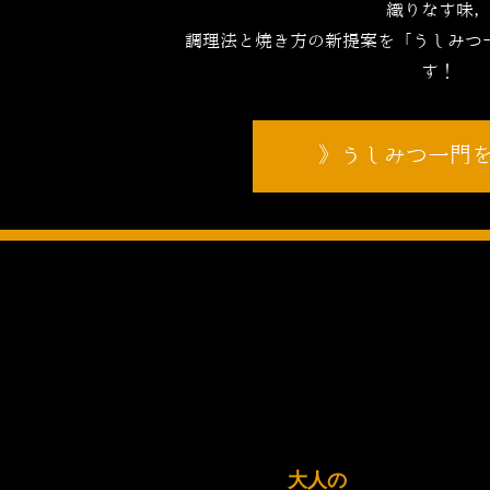
織りなす味
調理法と焼き方の新提案を「うしみつ
す！
うしみつ一門
大人の