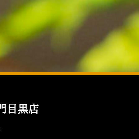
門目黒店
！