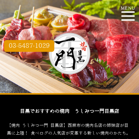
03-5487-1029
目黒でおすすめの焼肉 うしみつ一門目黒店
【焼肉 うしみつ一門 目黒店】西麻布の焼肉名店の姉妹店が目
黒に上陸！
食べログ
の人気店が変革する新しい焼肉のかたち。