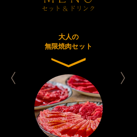
ーアル
大人の
今日は
念コース
無限焼肉セット
セット 