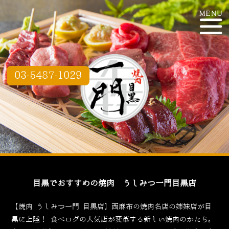
03-5487-1029
目黒でおすすめの焼肉 うしみつ一門目黒店
【焼肉 うしみつ一門 目黒店】西麻布の焼肉名店の姉妹店が目
黒に上陸！
食べログ
の人気店が変革する新しい焼肉のかたち。