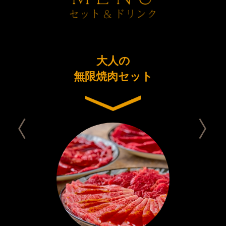
ーアル
大人の
今日は
念コース
無限焼肉セット
セット 