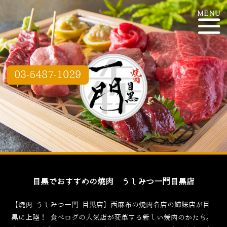
03-5487-1029
目黒でおすすめの焼肉 うしみつ一門目黒店
【焼肉 うしみつ一門 目黒店】西麻布の焼肉名店の姉妹店が目
黒に上陸！
食べログ
の人気店が変革する新しい焼肉のかたち。