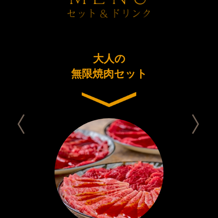
ーアル
大人の
今日は
念コース
無限焼肉セット
セット 