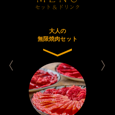
ーアル
大人の
今日は
念コース
無限焼肉セット
セット 