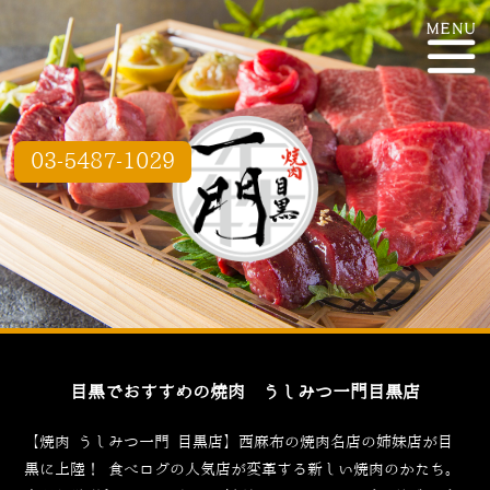
03-5487-1029
目黒でおすすめの焼肉 うしみつ一門目黒店
【焼肉 うしみつ一門 目黒店】西麻布の焼肉名店の姉妹店が目
黒に上陸！
食べログ
の人気店が変革する新しい焼肉のかたち。