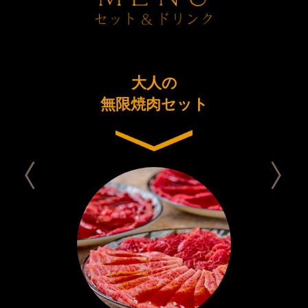
ーアル
大人の
今日は
念コース
無限焼肉セット
セット 