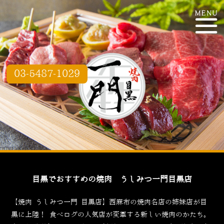
03-5487-1029
目黒でおすすめの焼肉 うしみつ一門目黒店
【焼肉 うしみつ一門 目黒店】西麻布の焼肉名店の姉妹店が目
黒に上陸！
食べログ
の人気店が変革する新しい焼肉のかたち。