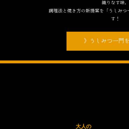
織りなす味
調理法と焼き方の新提案を「うしみつ
す！
うしみつ一門
大人の