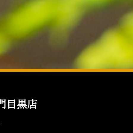
門目黒店
！