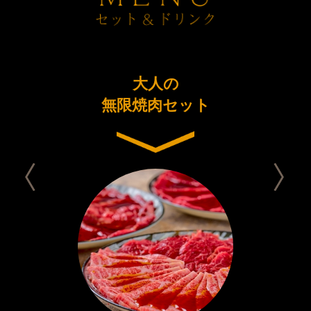
ーアル
大人の
今日は
念コース
無限焼肉セット
セット 