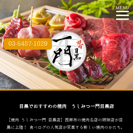
03-5487-1029
目黒でおすすめの焼肉 うしみつ一門目黒店
【焼肉 うしみつ一門 目黒店】西麻布の焼肉名店の姉妹店が目
黒に上陸！
食べログ
の人気店が変革する新しい焼肉のかたち。