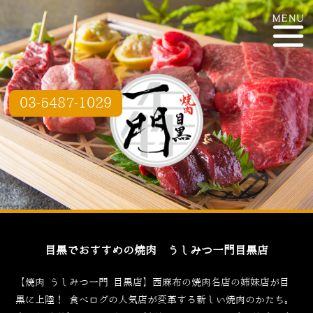
03-5487-1029
目黒でおすすめの焼肉 うしみつ一門目黒店
【焼肉 うしみつ一門 目黒店】西麻布の焼肉名店の姉妹店が目
黒に上陸！
食べログ
の人気店が変革する新しい焼肉のかたち。