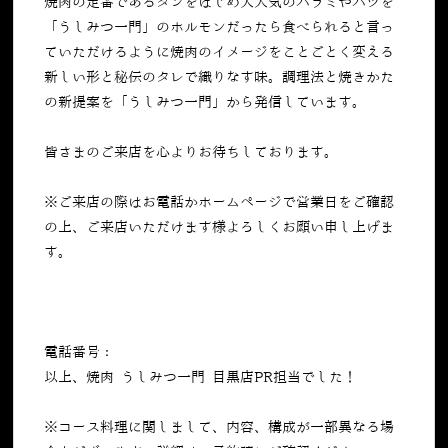
焼肉の定番であるタンをはじめ大人気のハラミやハツを
「うしみつ一門」のホルモンだったら食べられると言っ
ていただけるように焼肉のイメージをことごとく変える
新しい形と秘伝のタレで織りなす味。調理法と焼きかた
の新提案を「うしみつ一門」から発信しています。
皆さまのご来店を心よりお待ちしております。
※ご来店の際はお電話かホームページで営業日をご確認
の上、ご来店いただけます様よろしくお願い申し上げま
す。
電話番号：
050-5269-7023
以上、焼肉 うしみつ一門 目黒店PR担当でした！
※コース料理に関しまして、内容、構成が一部異なる場