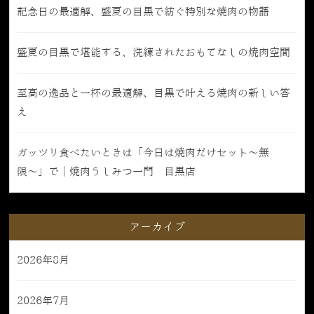
記念日の最適解、盛夏の目黒で紡ぐ特別な焼肉の物語
盛夏の目黒で堪能する、洗練されたおもてなしの焼肉空間
至高の逸品と一杯の最適解、目黒で叶える焼肉の新しい答
え
ガッツリ食べたいときは「今日は焼肉だけセット〜無
限〜」で｜焼肉うしみつ一門 目黒店
アーカイブ
2026年8月
2026年7月