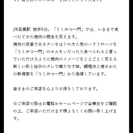
JR目黒駅 徒歩3分。「うしみつ一門」では、いままで食
べたてきた焼肉の概念を変えます。
焼肉の定番であるタンをはじめ大人気のハラミやハツを
「うしみつ一門」のホルモンだったら食べられると言っ
ていただけるように焼肉のイメージをことごとく変える
新しい形と秘伝のタレで織りなす味。調理法と焼きかた
の新提案を「うしみつ一門」から発信しています。
皆さまのご来店を心よりお待ちしております。
※ご来店の際はお電話かホームページで営業日をご確認
の上、ご来店いただけます様よろしくお願い申し上げま
す。