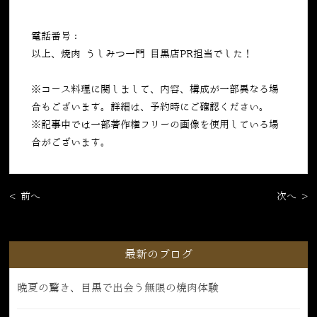
電話番号：
050-5269-7023
以上、焼肉 うしみつ一門 目黒店PR担当でした！
※コース料理に関しまして、内容、構成が一部異なる場
合もございます。詳細は、予約時にご確認ください。
※記事中では一部著作権フリーの画像を使用している場
合がございます。
< 前へ
次へ >
最新のブログ
晩夏の驚き、目黒で出会う無限の焼肉体験