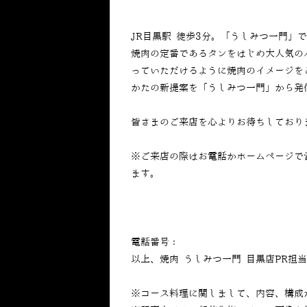
JR目黒駅 徒歩3分。「うしみつ一門」
焼肉の定番であるタンをはじめ大人気の
っていただけるように焼肉のイメージを
かたの新提案を「うしみつ一門」から発
皆さまのご来店を心よりお待ちしており
※ご来店の際はお電話かホームページで
ます。
電話番号：
050-5269-7023
以上、焼肉 うしみつ一門 目黒店PR担
※コース料理に関しまして、内容、構成