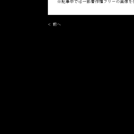
※記事中では一部著作権フリーの画像を
< 前へ