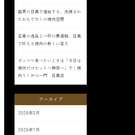
盛夏の目黒で堪能する、洗練され
たおもてなしの焼肉空間
至高の逸品と一杯の最適解、目黒
で叶える焼肉の新しい答え
ガッツリ食べたいときは「今日は
焼肉だけセット〜無限〜」で｜焼
肉うしみつ一門 目黒店
アーカイブ
2026年8月
2026年7月