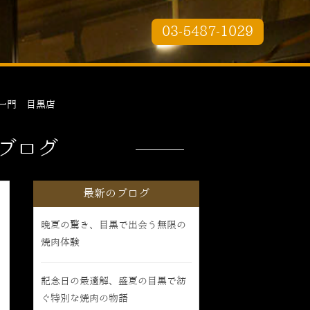
03-5487-1029
一門 目黒店
ブログ
最新のブログ
晩夏の驚き、目黒で出会う無限の
焼肉体験
記念日の最適解、盛夏の目黒で紡
ぐ特別な焼肉の物語