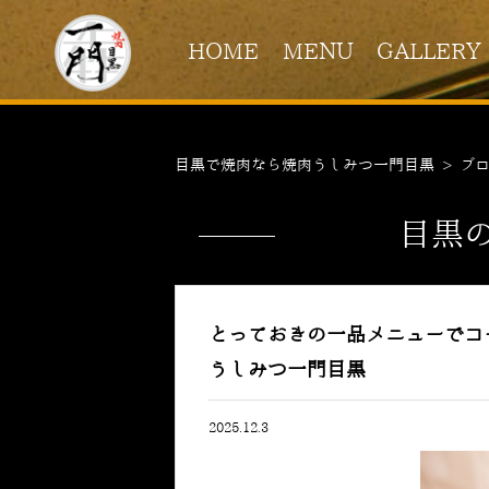
HOME
MENU
GALLERY
目黒で焼肉なら焼肉うしみつ一門目黒
>
ブ
目黒
とっておきの一品メニューでコ
うしみつ一門目黒
2025.12.3