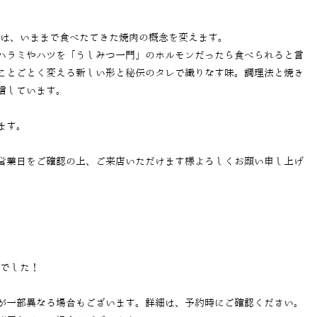
では、いままで食べたてきた焼肉の概念を変えます。
ハラミやハツを「うしみつ一門」のホルモンだったら食べられると言
ことごとく変える新しい形と秘伝のタレで織りなす味。調理法と焼き
信しています。
ます。
営業日をご確認の上、ご来店いただけます様よろしくお願い申し上げ
当でした！
が一部異なる場合もございます。詳細は、予約時にご確認ください。