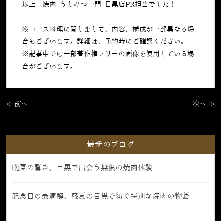
以上、焼肉 うしみつ一門 目黒店PR担当でした！
※コース料理に関しまして、内容、構成が一部異なる場
合もございます。詳細は、予約時にご確認ください。
※記事中では一部著作権フリーの画像を使用している場
合がございます。
< 前へ
次へ >
最新のブログ
晩夏の驚き、目黒で出会う無限の焼肉体験
記念日の最適解、盛夏の目黒で紡ぐ特別な焼肉の物語