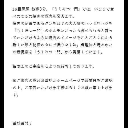
JR目黒駅 徒歩3分。「うしみつ一門」では、いままで食
べたてきた焼肉の概念を変えます。
焼肉の定番であるタンをはじめ大人気のハラミやハツを
「うしみつ一門」のホルモンだったら食べられると言っ
ていただけるように焼肉のイメージをことごとく変える
新しい形と秘伝のタレで織りなす味。調理法と焼きかた
の新提案を「うしみつ一門」から発信しています。
皆さまのご来店を心よりお待ちしております。
※ご来店の際はお電話かホームページで営業日をご確認
の上、ご来店いただけます様よろしくお願い申し上げま
す。
電話番号：
050-5269-7023