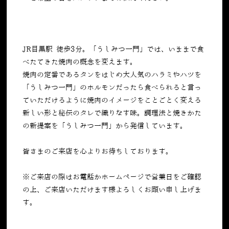
JR目黒駅 徒歩3分。「うしみつ一門」では、いままで食
べたてきた焼肉の概念を変えます。
焼肉の定番であるタンをはじめ大人気のハラミやハツを
「うしみつ一門」のホルモンだったら食べられると言っ
ていただけるように焼肉のイメージをことごとく変える
新しい形と秘伝のタレで織りなす味。調理法と焼きかた
の新提案を「うしみつ一門」から発信しています。
皆さまのご来店を心よりお待ちしております。
※ご来店の際はお電話かホームページで営業日をご確認
の上、ご来店いただけます様よろしくお願い申し上げま
す。