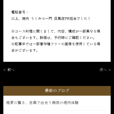
電話番号：
050-5269-7023
以上、焼肉 うしみつ一門 目黒店PR担当でした！
※コース料理に関しまして、内容、構成が一部異なる場
合もございます。詳細は、予約時にご確認ください。
※記事中では一部著作権フリーの画像を使用している場
合がございます。
< 前へ
次へ >
最新のブログ
晩夏の驚き、目黒で出会う無限の焼肉体験