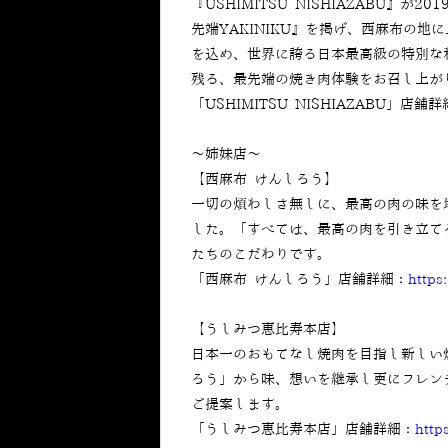
『USHIMITSU NISHIAZABU』が
先端YAKINIKU』を掲げ、西麻布の地
を込め、世界に誇る日本最高級の特別な
残る、最先端の焼き肉体験をお召し上が
「USHIMITSU
NISHIAZABU」店舗
～姉妹店～
【西麻布 けんしろう】
一切の煩わしさ無しに、最高の肉の味を
した。「すべては、最高の肉を引き立て
たちのこだわりです。
「西麻布 けんしろう」店舗詳細：
https
【うしみつ恵比寿本店】
日本一のおもてなし焼肉を目指し新しい
ろう」から味、想いを継承し更にフレン
ご提案します。
「うしみつ恵比寿本店」店舗詳細：
http