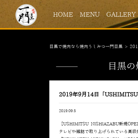
HOME
MENU
GALLERY
目黒で焼肉なら焼肉うしみつ一門目黒
>
20
目黒の
2019年9月14日「USHIMITS
2019.09.5
【USHIMITSU NISHIAZABU新規OP
テレビや雑誌で取り上げられている高級