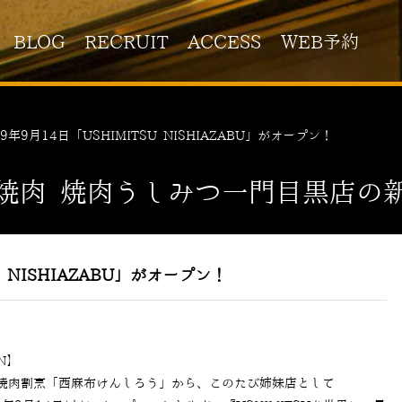
BLOG
RECRUIT
ACCESS
WEB予約
19年9月14日「USHIMITSU NISHIAZABU」がオープン！
焼肉 焼肉うしみつ一門目黒店の
U NISHIAZABU」がオープン！
EN】
焼肉割烹「西麻布けんしろう」から、このたび姉妹店として