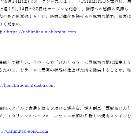
2019年9月14日(土)にオープンいたします。『
USHIMITSU
を世界に。最
に上陸！9⽉14⽇〜30⽇はオープンを記念し、皆様への感謝の気持ち
和牛をご用意致しました。焼肉が進化を続ける西麻布の地で、脳裏に
りください。
詳細：
https://ushimitsu-nishiazabu.com
堪能して欲しい。その一心で「けんしろう」は西麻布の地に誕生しま
るために」をテーマに最高の状態に仕上げた肉を提供することが、私
://kenshiro-nishiazabu.com
焼肉スタイルで食通を唸らせ続ける焼肉店、焼肉割烹「西麻布けんし
チ、イタリアンのシェフのエッセンスが加わり新しい焼肉スタイルを
s://ushimitsu-ebisu.com