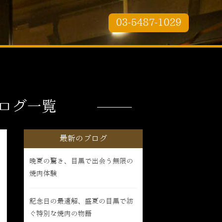
03-5487-1029
ログ一覧
最新のブログ
晩夏の驚き、目黒で出会う無限の
焼肉体験
記念日の最適解、盛夏の目黒で紡
ぐ特別な焼肉の物語