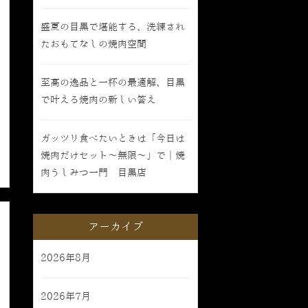
盛夏の目黒で堪能する、洗練され
たおもてなしの焼肉空間
至高の逸品と一杯の最適解、目黒
で叶える焼肉の新しい答え
ガッツリ食べたいときは「今日は
焼肉だけセット〜無限〜」で｜焼
肉うしみつ一門 目黒店
アーカイブ
2026年8月
2026年7月