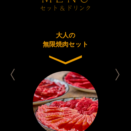
ーアル
大人の
今日は
念コース
無限焼肉セット
セット 