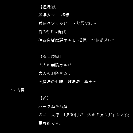
【塩焼物】
厳選タン ～檸檬～
厳選タンカルビ ～大蒜だれ～
各2枚ずつ提供
神谷商店厳選ホルモン2種 ～ねぎダレ～
【タレ焼物】
大人の無限カルビ
大人の無限サガリ
～魔法の七味、酢味噌、韮玉～
コース内容
【〆】
ハーフ海苔冷麺
※お一人様＋1,500円で「飲めるカツ丼」にご変
更可能です。
———————————-