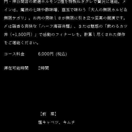
門・神谷商店の厳選ホルモン2種を特製ねぎダレで贅沢に堪能。メ
インは、魔法の七味や酢味噌、韮玉で味わう「大人の無限カルビ＆
無限サガリ」。お肉の美味しさが無限に引き立つ至高の競演です。
〆は磯香る爽快な「ハーフ海苔冷麺」、または魅惑の「飲めるカツ
丼（+1,500円）」で感動のフィナーレを。計算し尽くされた傑作
をご堪能ください。
コース料金
6,000円 (税込)
滞在可能時間
2時間
【前 菜】
塩キャベツ、キムチ